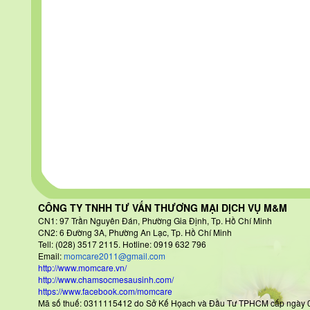
CÔNG TY TNHH TƯ VẤN THƯƠNG MẠI DỊCH VỤ M&M
CN1: 97 Trần Nguyên Đán
, Phường Gia Định, Tp. Hồ Chí Minh
CN2: 6 Đường 3A, Phường An Lạc, Tp. Hồ Chí Minh
Tell: (028) 3517 2115. Hotline: 0919 632 796
Email:
momcare2011@gmail.com
http://www.momcare.vn/
http://www.chamsocmesausinh.com/
https://www.facebook.com/momcare
Mã số thuế: 0311115412 do Sở Kế Họach và Đầu Tư TPHCM cấp