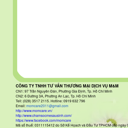
CÔNG TY TNHH TƯ VẤN THƯƠNG MẠI DỊCH VỤ M&M
CN1: 97 Trần Nguyên Đán
, Phường Gia Định, Tp. Hồ Chí Minh
CN2: 6 Đường 3A, Phường An Lạc, Tp. Hồ Chí Minh
Tell: (028) 3517 2115. Hotline: 0919 632 796
Email:
momcare2011@gmail.com
http://www.momcare.vn/
http://www.chamsocmesausinh.com/
https://www.facebook.com/momcare
Mã số thuế: 0311115412 do Sở Kế Họach và Đầu Tư TPHCM cấp