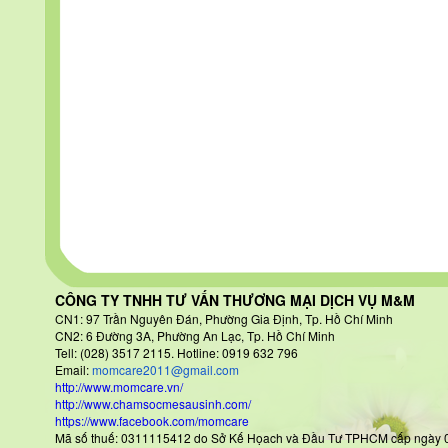
CÔNG TY TNHH TƯ VẤN THƯƠNG MẠI DỊCH VỤ M&M
CN1: 97 Trần Nguyên Đán
, Phường Gia Định, Tp. Hồ Chí Minh
CN2: 6 Đường 3A, Phường An Lạc, Tp. Hồ Chí Minh
Tell: (028) 3517 2115. Hotline: 0919 632 796
Email:
momcare2011@gmail.com
http://www.momcare.vn/
http://www.chamsocmesausinh.com/
https://www.facebook.com/momcare
Mã số thuế: 0311115412 do Sở Kế Họach và Đầu Tư TPHCM cấp