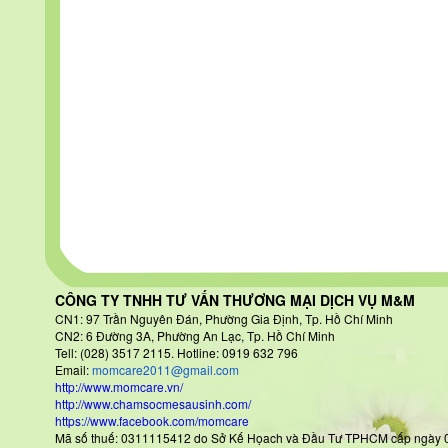
CÔNG TY TNHH TƯ VẤN THƯƠNG MẠI DỊCH VỤ M&M
CN1: 97 Trần Nguyên Đán
, Phường Gia Định, Tp. Hồ Chí Minh
CN2: 6 Đường 3A, Phường An Lạc, Tp. Hồ Chí Minh
Tell: (028) 3517 2115. Hotline: 0919 632 796
Email:
momcare2011@gmail.com
http://www.momcare.vn/
http://www.chamsocmesausinh.com/
https://www.facebook.com/momcare
Mã số thuế: 0311115412 do Sở Kế Họach và Đầu Tư TPHCM cấp