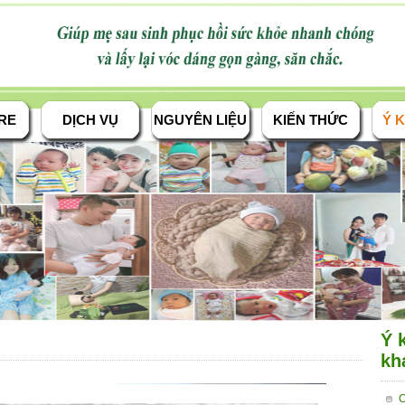
RE
DỊCH VỤ
NGUYÊN LIỆU
KIẾN THỨC
Ý K
Ý 
kh
C