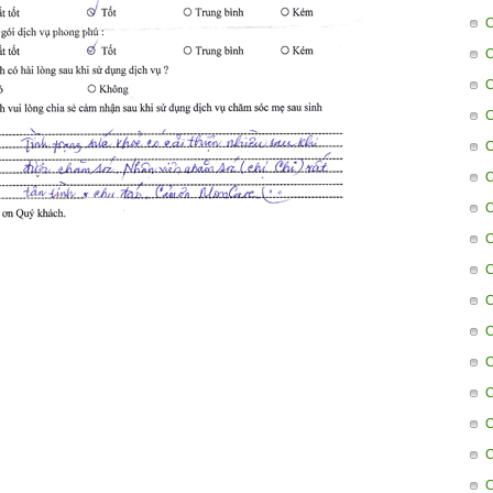
C
C
C
C
C
C
C
C
C
C
C
C
C
C
C
C