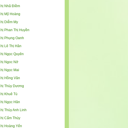
hị Nhã Điềm
hị Mỹ Hoàng
hị Diễm My
hị Phan Thị Huyền
hị Phụng Oanh
hị Lê Thị Hân
hị Ngọc Quyên
hị Ngoc Nở
hị Ngọc Mai
hị Hồng Vân
hị Thùy Dương
hị Khuê Tú
hị Ngọc Hân
hị Thùy Anh Linh
hị Cẩm Thúy
hị Hoàng Yến