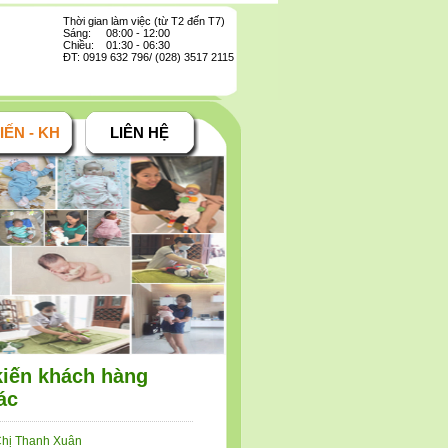
Thời gian làm việc (từ T2 đến T7)
Sáng: 08:00 - 12:00
Chiều: 01:30 - 06:30
ĐT: 0919 632 796/ (028) 3517 2115
IẾN - KH
LIÊN HỆ
kiến khách hàng
ác
hị Thanh Xuân