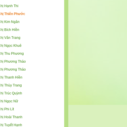
hị Hạnh Thi
hị Thiên Phước
hị Kim Ngân
hị Bích Hiền
hị Vân Trang
hị Ngọc Khuê
hị Thu Phương
hị Phương Thảo
hị Phương Thảo
hị Thanh Hiền
hị Thùy Trang
hị Trúc Quỳnh
hị Ngọc Nữ
hị Phi Lít
hị Hoài Thanh
hị Tuyết Hạnh