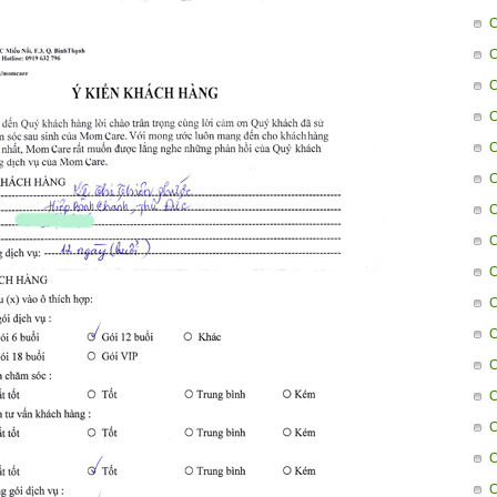
C
C
C
C
C
C
C
C
C
C
C
C
C
C
C
C