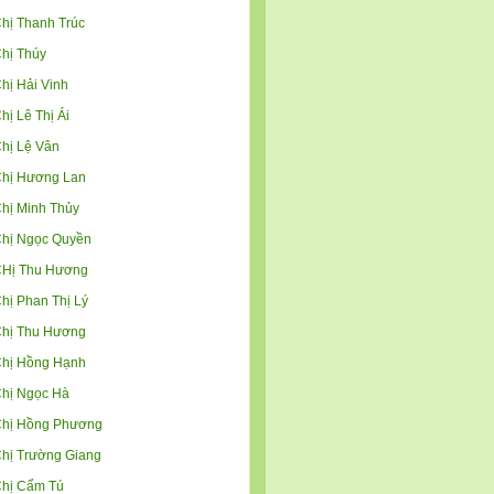
hị Thanh Trúc
hị Thúy
hị Hải Vinh
hị Lê Thị Ái
hị Lệ Vân
hị Hương Lan
hị Minh Thủy
hị Ngọc Quyền
Hị Thu Hương
hị Phan Thị Lý
hị Thu Hương
hị Hồng Hạnh
hị Ngọc Hà
hị Hồng Phương
hị Trường Giang
hị Cẩm Tú