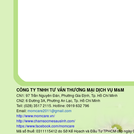
CÔNG TY TNHH TƯ VẤN THƯƠNG MẠI DỊCH VỤ M&M
CN1: 97 Trần Nguyên Đán
, Phường Gia Định, Tp. Hồ Chí Minh
CN2: 6 Đường 3A, Phường An Lạc, Tp. Hồ Chí Minh
Tell: (028) 3517 2115. Hotline: 0919 632 796
Email:
momcare2011@gmail.com
http://www.momcare.vn/
http://www.chamsocmesausinh.com/
https://www.facebook.com/momcare
Mã số thuế: 0311115412 do Sở Kế Họach và Đầu Tư TPHCM cấp