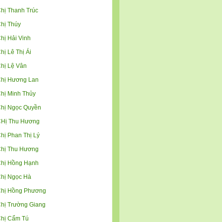
hị Thanh Trúc
hị Thúy
hị Hải Vinh
hị Lê Thị Ái
hị Lệ Vân
hị Hương Lan
hị Minh Thủy
hị Ngọc Quyền
Hị Thu Hương
hị Phan Thị Lý
hị Thu Hương
hị Hồng Hạnh
hị Ngọc Hà
hị Hồng Phương
hị Trường Giang
hị Cẩm Tú