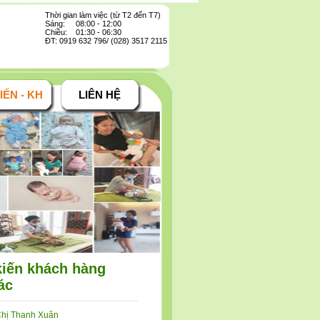
Thời gian làm việc (từ T2 đến T7)
Sáng: 08:00 - 12:00
Chiều: 01:30 - 06:30
ĐT: 0919 632 796/ (028) 3517 2115
IẾN - KH
LIÊN HỆ
kiến khách hàng
ác
hị Thanh Xuân