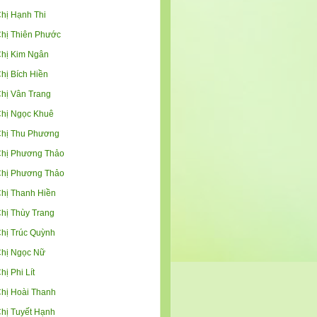
hị Hạnh Thi
hị Thiên Phước
hị Kim Ngân
hị Bích Hiền
hị Vân Trang
hị Ngọc Khuê
hị Thu Phương
hị Phương Thảo
hị Phương Thảo
hị Thanh Hiền
hị Thùy Trang
hị Trúc Quỳnh
hị Ngọc Nữ
hị Phi Lít
hị Hoài Thanh
hị Tuyết Hạnh