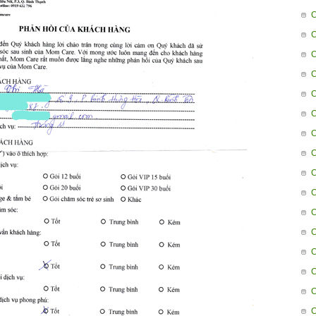
C
C
C
C
C
C
C
C
C
C
C
C
C
C
C
C