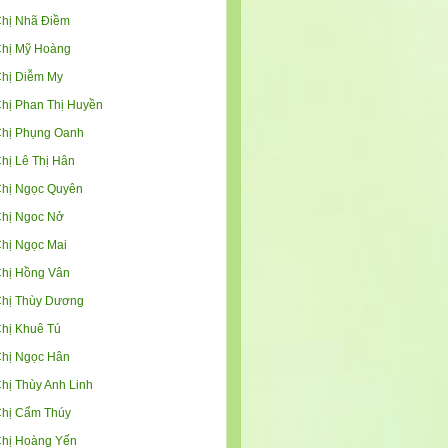
hị Nhã Điềm
hị Mỹ Hoàng
hị Diễm My
hị Phan Thị Huyền
hị Phụng Oanh
hị Lê Thị Hân
hị Ngọc Quyên
hị Ngoc Nở
hị Ngọc Mai
hị Hồng Vân
hị Thùy Dương
hị Khuê Tú
hị Ngọc Hân
hị Thùy Anh Linh
hị Cẩm Thúy
hị Hoàng Yến