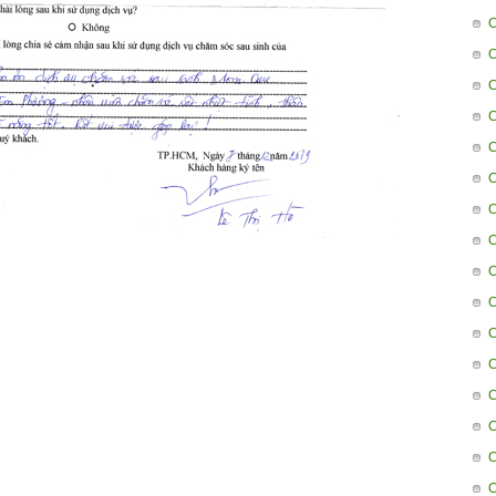
C
C
C
C
C
C
C
C
C
C
C
C
C
C
C
C