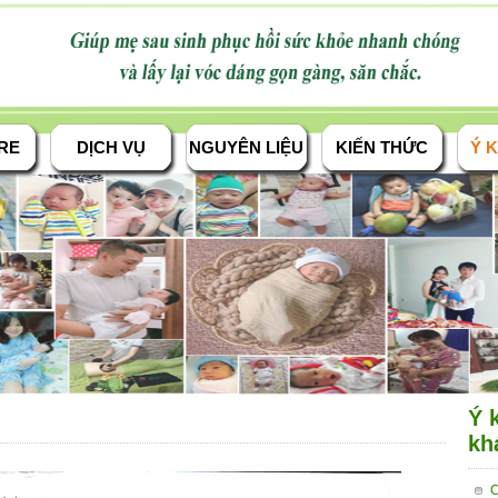
RE
DỊCH VỤ
NGUYÊN LIỆU
KIẾN THỨC
Ý K
Ý 
kh
C